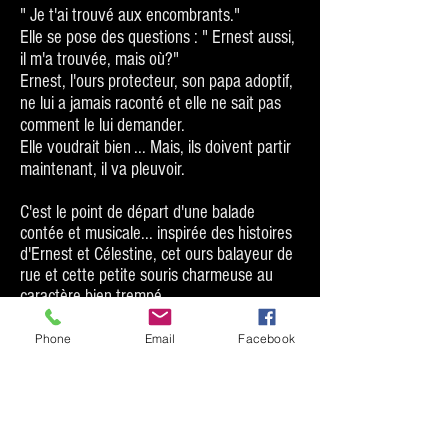
" Je t'ai trouvé aux encombrants."
Elle se pose des questions : " Ernest aussi,
il m'a trouvée, mais où?"
Ernest, l'ours protecteur, son papa adoptif,
ne lui a jamais raconté et elle ne sait pas
comment le lui demander.
Elle voudrait bien ... Mais, ils doivent partir
maintenant, il va pleuvoir.
C'est le point de départ d'une balade
contée et musicale... inspirée des histoires
d'Ernest et Célestine, cet ours balayeur de
rue et cette petite souris charmeuse au
caractère bien trempé.
Ces deux personnages attachants ont été
crées par l'illustratrice Gabrielle Vincent.
Phone
Email
Facebook